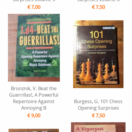
€ 7,00
€ 7,50
Bronznik, V. Beat the
Guerrillas!, A Powerful
Repertoire Against
Burgess, G. 101 Chess
Annoying B
Opening Surprises
€ 9,00
€ 7,50