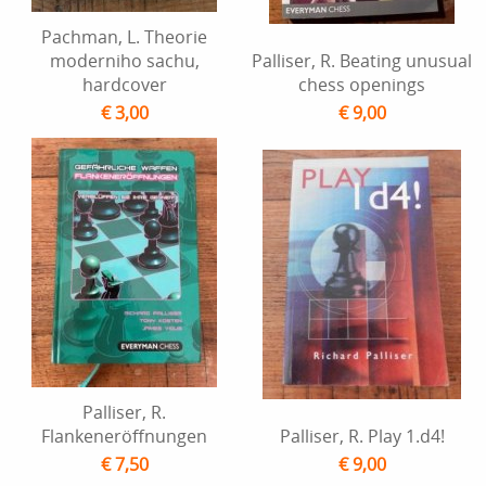
Pachman, L. Theorie
moderniho sachu,
Palliser, R. Beating unusual
hardcover
chess openings
€ 3,00
€ 9,00
Palliser, R.
Flankeneröffnungen
Palliser, R. Play 1.d4!
€ 7,50
€ 9,00