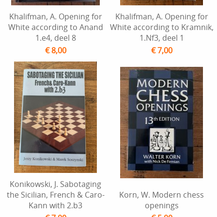
Khalifman, A. Opening for
Khalifman, A. Opening for
White according to Anand
White according to Kramnik,
1.e4, deel 8
1.Nf3, deel 1
€ 8,00
€ 7,00
Konikowski, J. Sabotaging
the Sicilian, French & Caro-
Korn, W. Modern chess
Kann with 2.b3
openings