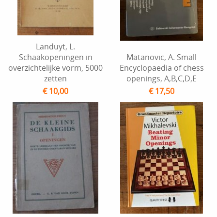
Landuyt, L.
Schaakopeningen in
Matanovic, A. Small
overzichtelijke vorm, 5000
Encyclopaedia of chess
zetten
openings, A,B,C,D,E
€ 10,00
€ 17,50