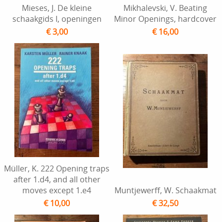
Mieses, J. De kleine
Mikhalevski, V. Beating
schaakgids I, openingen
Minor Openings, hardcover
€ 3,00
€ 16,00
Müller, K. 222 Opening traps
after 1.d4, and all other
moves except 1.e4
Muntjewerff, W. Schaakmat
€ 10,00
€ 32,50