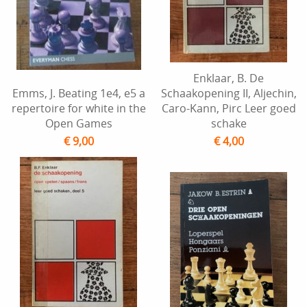
Enklaar, B. De
Emms, J. Beating 1e4, e5 a
Schaakopening II, Aljechin,
repertoire for white in the
Caro-Kann, Pirc Leer goed
Open Games
schake
€ 9,00
€ 4,00