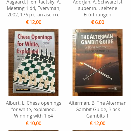
Aagaard, J. en Raetsky, A.
Adorjan, A. Schwarz ist
Meeting 1.d4, Everyman,
super in… seltene
2002, 176 p (Tarrasch) e
Eröffnungen
€ 12,00
€ 6,00
Alburt, L. Chess openings
Alterman, B. The Alterman
for white, explained,
Gambit Guide, Black
Winning with 1 e4
Gambits 1
€ 10,00
€ 12,00