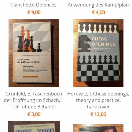
Fianchetto Defences
Anwendung des Kampfplan
€ 9,00
€ 4,00
Grünfeld, E. Taschenbuch
Horowitz, I. Chess openings,
der Eröffnung im Schach, II
theory and practice,
Teil: offene Behandl
hardcover
€ 3,00
€ 12,00