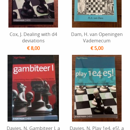
Cox, J. Dealing with d4
Dam, H. van Openingen
deviations
Vademecum
€ 8,00
€ 5,00
Davies, N. Gambiteer I, a
Davies, N. Play 1e4, e5!, a