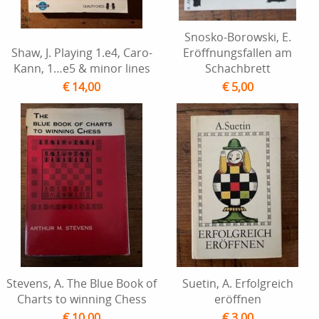
Snosko-Borowski, E.
Shaw, J. Playing 1.e4, Caro-
Eröffnungsfallen am
Kann, 1…e5 & minor lines
Schachbrett
€ 14,00
€ 5,00
Stevens, A. The Blue Book of
Suetin, A. Erfolgreich
Charts to winning Chess
eröffnen
€ 10,00
€ 3,00