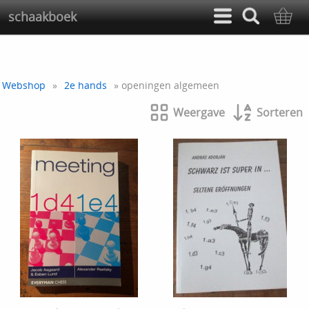
schaakboek
Webshop
»
2e hands
» openingen algemeen
Weergave
Sorteren