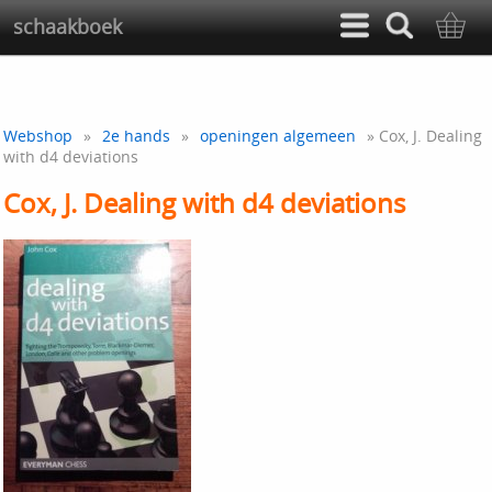
schaakboek
Webshop
»
2e hands
»
openingen algemeen
» Cox, J. Dealing
with d4 deviations
Cox, J. Dealing with d4 deviations