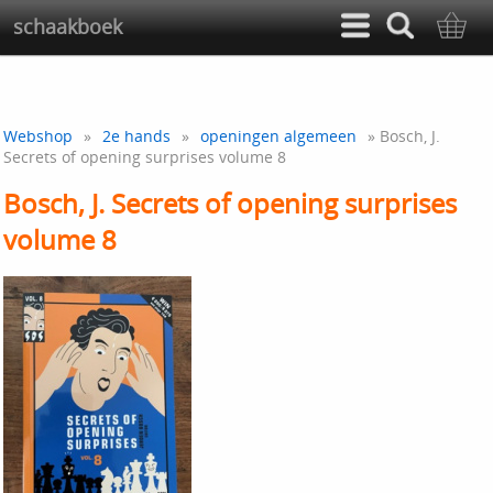
schaakboek
Webshop
»
2e hands
»
openingen algemeen
» Bosch, J.
Secrets of opening surprises volume 8
Bosch, J. Secrets of opening surprises
volume 8