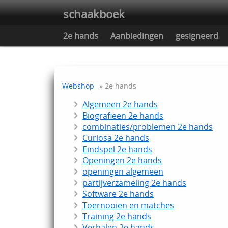
schaakboek
2e hands
Aanbiedingen
gesigneerd
Webshop
» 2e hands
Algemeen 2e hands
Biografieen 2e hands
combinaties/problemen 2e hands
Curiosa 2e hands
Eindspel 2e hands
Openingen 2e hands
openingen algemeen
partijverzameling 2e hands
Software 2e hands
Toernooien en matches
Training 2e hands
Verhalen 2e hands