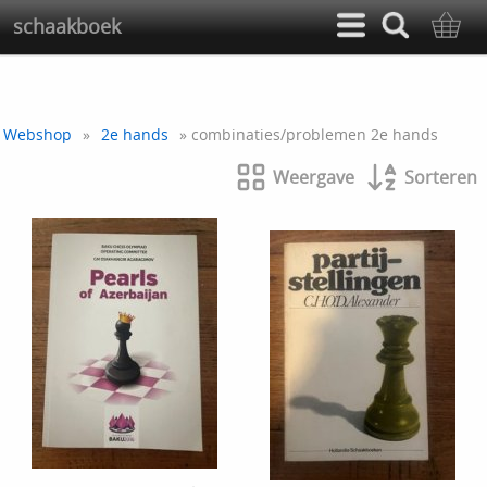
schaakboek
Webshop
»
2e hands
» combinaties/problemen 2e hands
Weergave
Sorteren