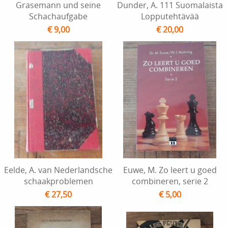
Grasemann und seine
Dunder, A. 111 Suomalaista
Schachaufgabe
Lopputehtävää
€ 9,00
€ 20,00
Eelde, A. van Nederlandsche
Euwe, M. Zo leert u goed
schaakproblemen
combineren, serie 2
€ 27,50
€ 5,00