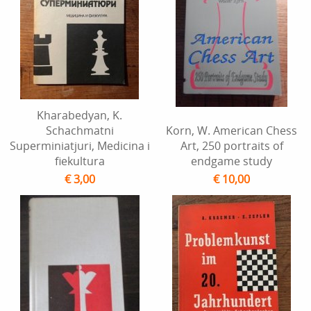
Kharabedyan, K.
Schachmatni
Korn, W. American Chess
Superminiatjuri, Medicina i
Art, 250 portraits of
fiekultura
endgame study
€ 3,00
€ 10,00