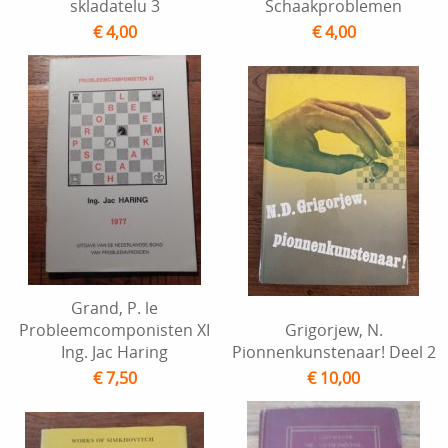
skladatelu 3
Schaakproblemen
€ 4,00
€ 4,00
Grand, P. le
Probleemcomponisten XI
Grigorjew, N.
Ing. Jac Haring
Pionnenkunstenaar! Deel 2
€ 7,50
€ 10,00