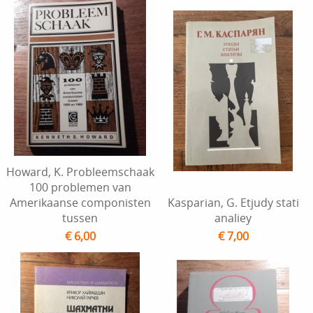
Howard, K. Probleemschaak
100 problemen van
Amerikaanse componisten
Kasparian, G. Etjudy stati
tussen
analiey
€ 6,00
€ 7,00