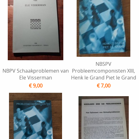
NBSPV
NBPV Schaakproblemen van
Probleemcomponisten XIII,
Ele Visserman
Henk le Grand Piet le Grand
€ 9,00
€ 7,00