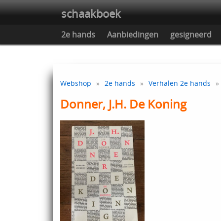
schaakboek
2e hands
Aanbiedingen
gesigneerd
Webshop
»
2e hands
»
Verhalen 2e hands
» 
Donner, J.H. De Koning