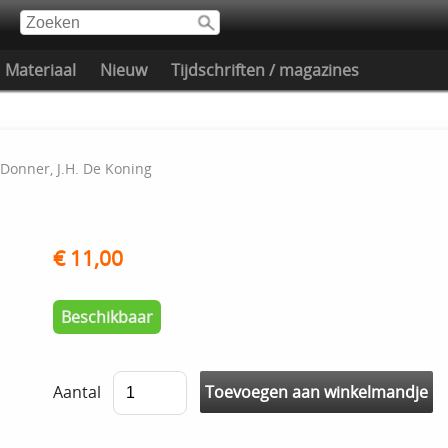
Materiaal
Nieuw
Tijdschriften / magazines
Donner, J.H. De Koning
€ 11,00
Beschikbaar
Aantal