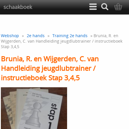
schaakboek
Webshop
»
2e hands
»
Training 2e hands
» Brunia, R. en
Wijgerden, C. van Handleiding jeugdlubtrainer / instructieboek
Stap 3,4,5
Brunia, R. en Wijgerden, C. van
Handleiding jeugdlubtrainer /
instructieboek Stap 3,4,5