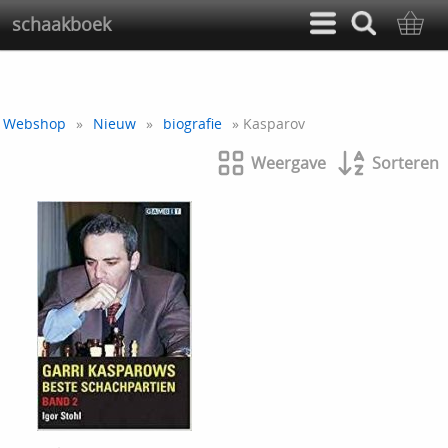
schaakboek
Webshop
»
Nieuw
»
biografie
» Kasparov
Weergave
Sorteren