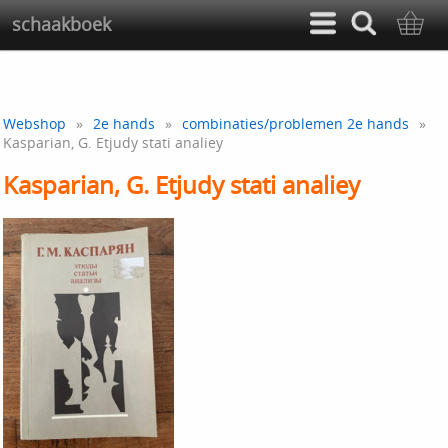
schaakboek
Webshop
»
2e hands
»
combinaties/problemen 2e hands
»
Kasparian, G. Etjudy stati analiey
Kasparian, G. Etjudy stati analiey