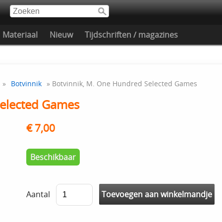
Materiaal
Nieuw
Tijdschriften / magazines
»
Botvinnik
» Botvinnik, M. One Hundred Selected Games
Selected Games
€ 7,00
Beschikbaar
Aantal