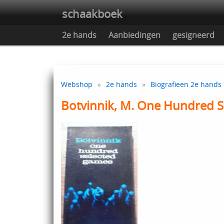
schaakboek
2e hands
Aanbiedingen
gesigneerd
Webshop
»
2e hands
»
Biografieen 2e hands
Botvinnik, M. One Hundred 