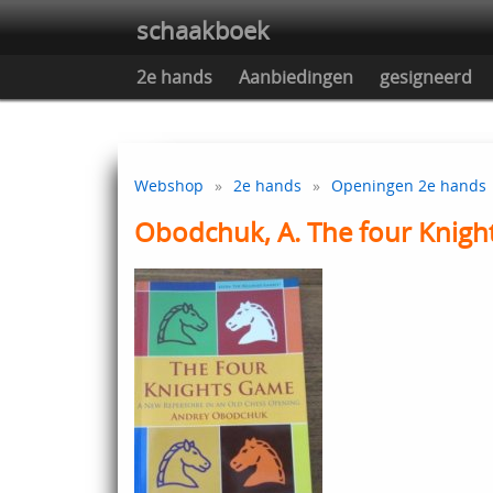
schaakboek
2e hands
Aanbiedingen
gesigneerd
Webshop
»
2e hands
»
Openingen 2e hands
Obodchuk, A. The four Knig