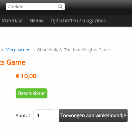
Materiaal
Nieuw
Tijdschriften / magazines
»
Vierpaarden
» Obodchuk, A. The four Knights Game
hts Game
€ 10,00
Beschikbaar
Aantal