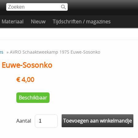
Materiaal
Nieuw
Tijdschriften / magazines
es
» AVRO Schaaktweekamp 1975 Euwe-Sosonko
 Euwe-Sosonko
€ 4,00
Beschikbaar
Aantal