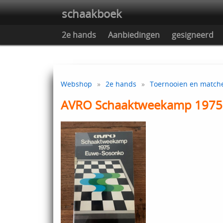
schaakboek
2e hands
Aanbiedingen
gesigneerd
Webshop
»
2e hands
»
Toernooien en match
AVRO Schaaktweekamp 1975