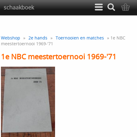
schaakboek
Webshop
»
2e hands
»
Toernooien en matches
» 1e NBC
meestertoernooi 1969-'71
1e NBC meestertoernooi 1969-'71