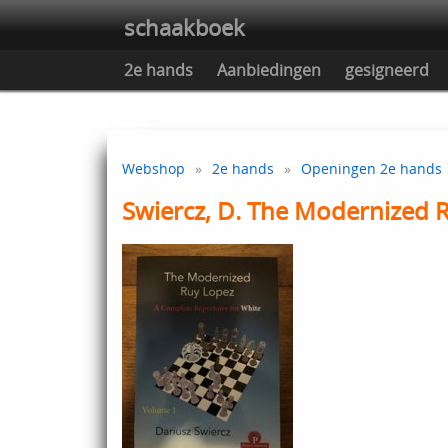
schaakboek
2e hands
Aanbiedingen
gesigneerd
Webshop
»
2e hands
»
Openingen 2e hands
Swiercz, D. The Modernized R