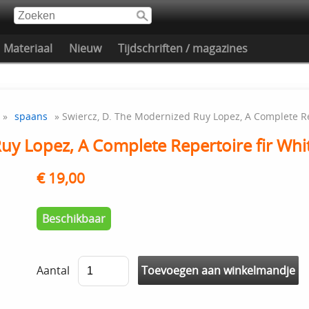
Materiaal
Nieuw
Tijdschriften / magazines
»
spaans
» Swiercz, D. The Modernized Ruy Lopez, A Complete Re
uy Lopez, A Complete Repertoire fir Whi
€ 19,00
Beschikbaar
Aantal