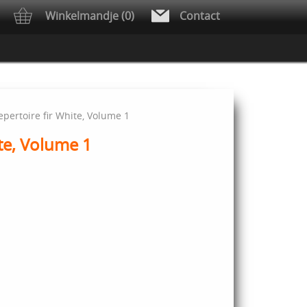
Winkelmandje (0)
Contact
pertoire fir White, Volume 1
te, Volume 1