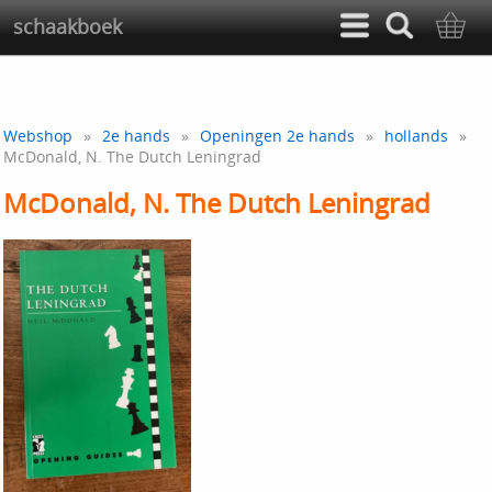
schaakboek
Webshop
»
2e hands
»
Openingen 2e hands
»
hollands
»
McDonald, N. The Dutch Leningrad
McDonald, N. The Dutch Leningrad