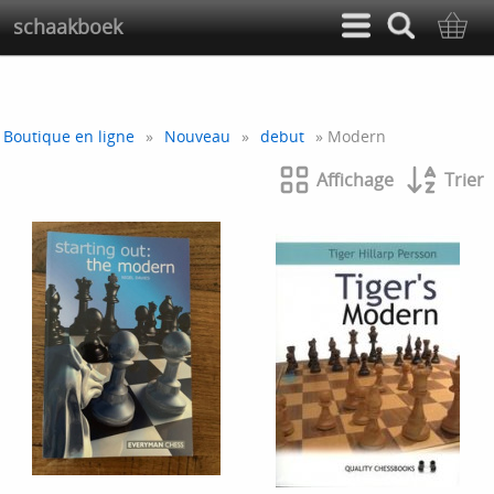
schaakboek
Boutique en ligne
»
Nouveau
»
debut
» Modern
Affichage
Trier