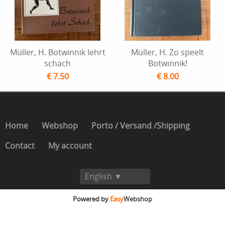
Müller, H. Botwinnik lehrt
Müller, H. Zo speelt
schach
Botwinnik!
€ 7.50
€ 8.00
Home
Webshop
Porto / Versand /Shipping
Contact
My account
English ▼
Powered by
Easy
Webshop