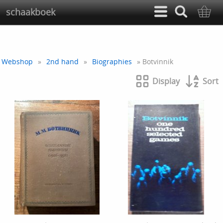
schaakboek
Webshop
»
2nd hand
»
Biographies
» Botvinnik
Display
Sort