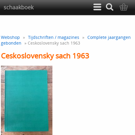
schaakboek
Webshop
»
Tijdschriften / magazines
»
Complete jaargangen
gebonden
» Ceskoslovensky sach 1963
Ceskoslovensky sach 1963