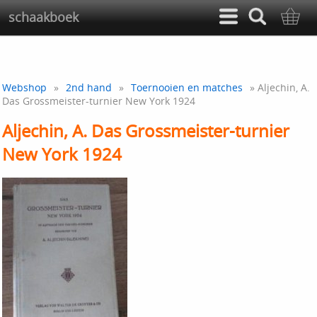
schaakboek
Webshop
»
2nd hand
»
Toernooien en matches
» Aljechin, A.
Das Grossmeister-turnier New York 1924
Aljechin, A. Das Grossmeister-turnier
New York 1924