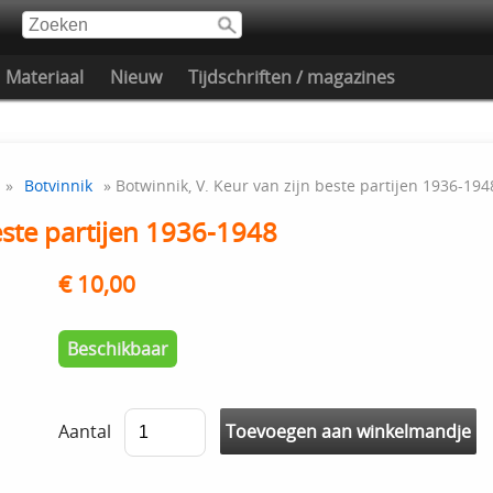
Materiaal
Nieuw
Tijdschriften / magazines
»
Botvinnik
» Botwinnik, V. Keur van zijn beste partijen 1936-194
este partijen 1936-1948
€ 10,00
Beschikbaar
Aantal